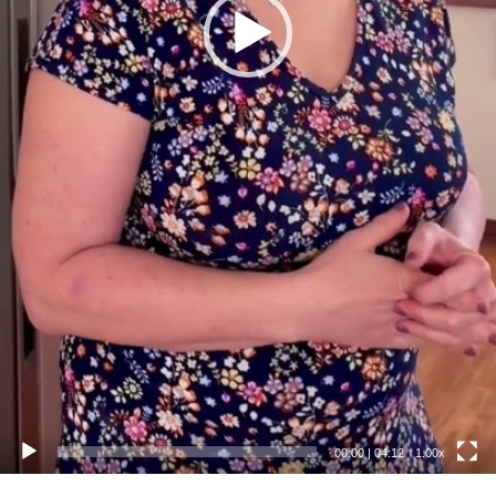
00:00
|
04:12
1.00x