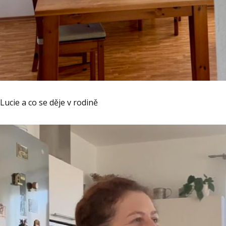
Lucie a co se děje v rodině
Video
Player