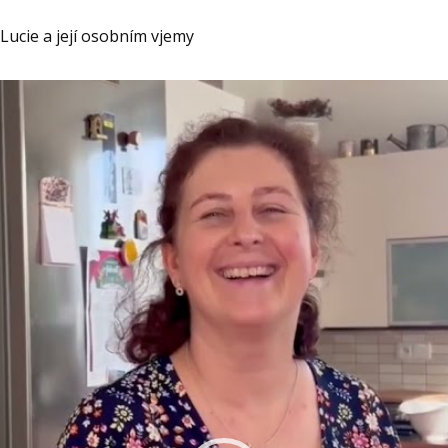
Lucie a její osobním vjemy
Video
Player