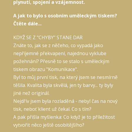
plynutí, spojení a vzájemnost.
A jak to bylo s osobním uměleckým tiskem?
Čtěte dále...
KDYŽ SE Z "CHYBY" STANE DAR
Znáte to, jak se z něčeho, co vypadá jako
nepříjemné překvapení, najednou vyklube
požehnání? Přesně to se stalo s uměleckým
tiskem obrazu "Komunikace".
Byl to můj první tisk, na který jsem se nesmírně
těšila. Kvalita byla skvělá, jen ty barvy... ty byly
jiné než originál.
Nejdřív jsem byla rozladěná - nebyl čas na nový
tisk, neboť klient už čekal. Co s tím?
A pak přišla myšlenka: Co když je to příležitost
vytvořit něco ještě osobitějšího?