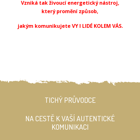
Vzniká tak živoucí energetický nástroj,
který promění způsob,
jakým komunikujete VY I LIDÉ KOLEM VÁS.
TICHÝ PRŮVODCE
NA CESTĚ K VAŠÍ AUTENTICKÉ
KOMUNIKACI