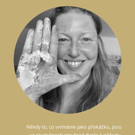
Někdy to, co vnímáme jako překážku, jsou
ve skutečnosti otevřené dveře k něčemu