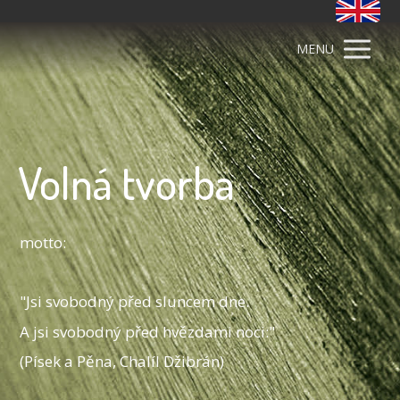
MENU
Volná tvorba
motto:
"Jsi svobodný před sluncem dne.
A jsi svobodný před hvězdami noci:"
(Písek a Pěna, Chalíl Džibrán)