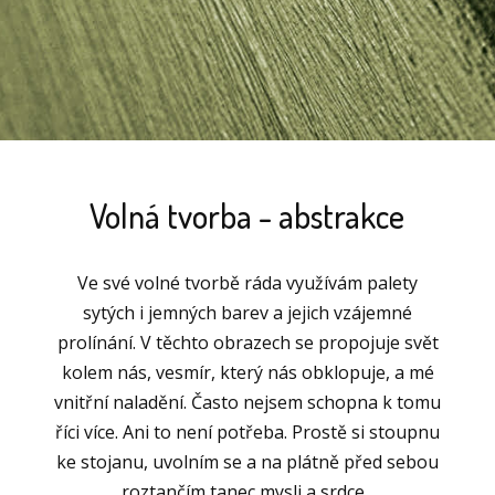
Volná tvorba - abstrakce
Ve své volné tvorbě ráda využívám palety
sytých i jemných barev a jejich vzájemné
prolínání. V těchto obrazech se propojuje svět
kolem nás, vesmír, který nás obklopuje, a mé
vnitřní naladění. Často nejsem schopna k tomu
říci více. Ani to není potřeba. Prostě si stoupnu
ke stojanu, uvolním se a na plátně před sebou
roztančím tanec mysli a srdce...