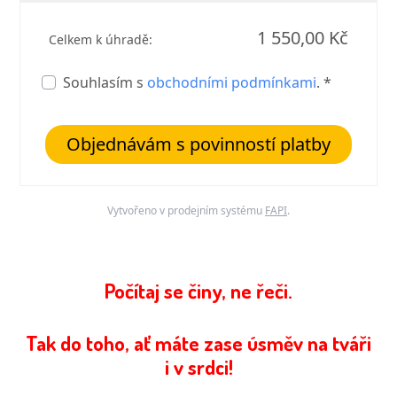
1 550,00 Kč
Celkem k úhradě:
Souhlasím s
obchodními podmínkami
. *
Objednávám s povinností platby
Vytvořeno v prodejním systému
FAPI
.
Počítaj se činy,
ne řeči.
Tak do toho, ať máte zase úsměv na tváři
i v srdci!