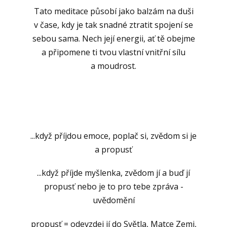
Tato meditace působí jako balzám na duši
v čase, kdy je tak snadné ztratit spojení se
sebou sama. Nech její energii, ať tě obejme
a připomene ti tvou vlastní vnitřní sílu
a moudrost.
...když příjdou emoce, poplač si, zvědom si je
a propusť
...když příjde myšlenka, zvědom jí a buď jí
propusť nebo je to pro tebe zpráva -
uvědomění
propusť = odevzdej jí do Světla, Matce Zemi,