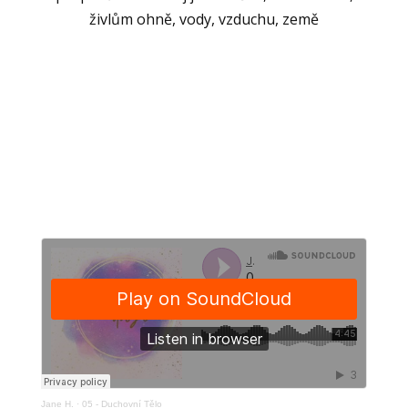
živlům ohně, vody, vzduchu, země
Jane H.
·
05 - Duchovní Tělo