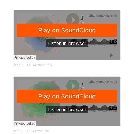
Jane H.
·
04 - Mentální Tělo
Jane H.
·
06 - Fyzické Tělo