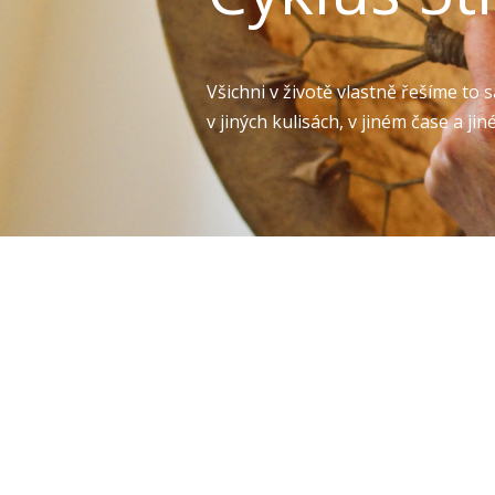
Všichni v životě vlastně řešíme to
v jiných kulisách, v jiném čase a jiné