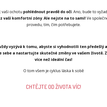
 vaši ochotu
pohlédnout pravdě do očí
. Ano, bude to vyža
 z vaší komfortní zóny
.
Ale nejste na to sami!
Ve společn
provedu, tím, čím potřebujete.
dy vyzývá k tomu, abyste si vyhodnotili ten předešlý a ře
 sebe a nastartujte skutečné změny ve vašem životě. 
více než ideální čas!
O tom všem je cyklus láska k sobě
CHTĚJTE OD ŽIVOTA VÍC!