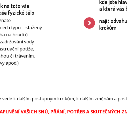
kde jste hla
ak na toto vše
a která vás 
aše fyzické tělo
najít odvahu
znáte
krokům
mech typu – stažený
íha na hrudi či
zadržování vody
nstruační potíže,
áhou či trávením,
avy apod.)
 vše vede k dalším postupným krokům, k dalším změnám a po
APLNĚNÍ VAŠICH SNŮ, PŘÁNÍ, POTŘEB A SKUTEČNÝCH Z