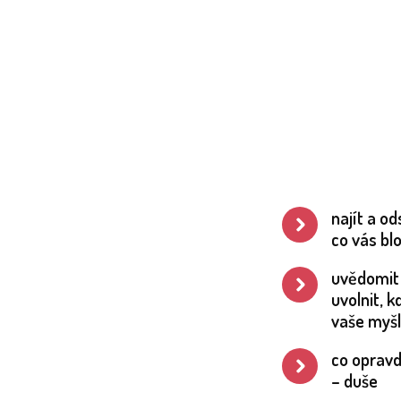
najít a od
co vás bl
uvědomit 
uvolnit, 
vaše myšl
co opravd
– duše