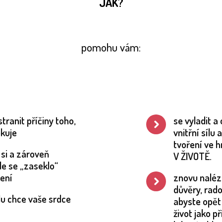
JAK?
pomohu vám:
stranit příčiny toho,
se vyladit a
okuje
vnitřní sílu 
tvoření ve 
si a zároveň
V ŽIVOTĚ.
kde se „zaseklo“
ení
znovu nalézt
důvěry, rado
u chce vaše srdce
abyste opět
život jako př