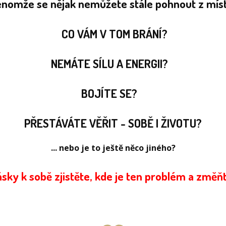
.jenomže se nějak nemůžete stále pohnout z mís
CO VÁM V TOM BRÁNÍ?
NEMÁTE SÍLU A ENERGII?
B
OJÍTE SE?
PŘESTÁVÁTE VĚŘIT - SOBĚ I ŽIVOTU?
... nebo je to ještě něco jiného?
 lásky k sobě zjistěte, kde je ten problém a změňt