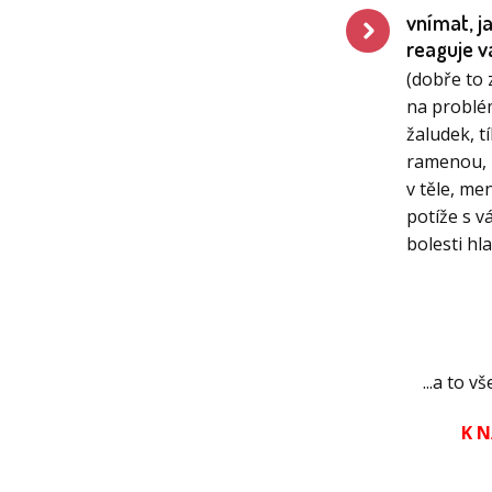
vnímat, j
reaguje v
(dobře to 
na problé
žaludek, t
ramenou, 
v těle, me
potíže s v
bolesti hl
...a to
K N