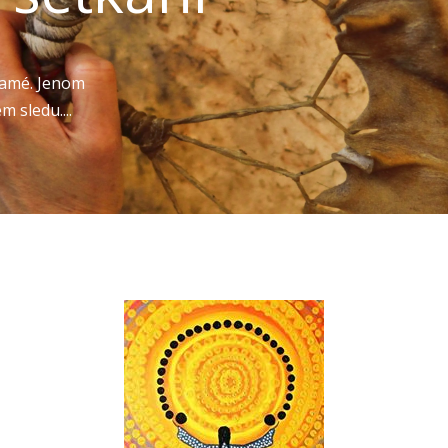
 samé. Jenom
m sledu....