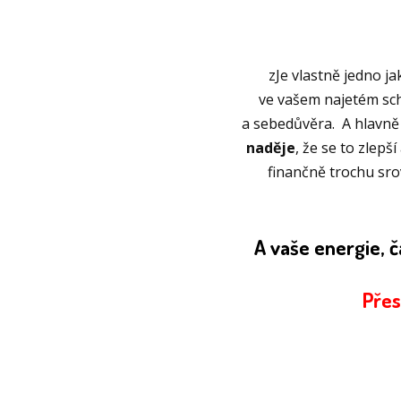
zJe vlastně jedno ja
ve vašem najetém sch
a sebedůvěra. A hlavně 
naděje
, že se to zlepší
finančně trochu sro
A vaše energie, 
Přes