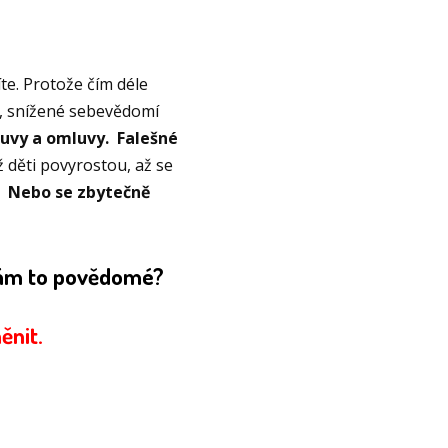
íte. Protože čím déle
t, snížené sebevědomí
uvy a omluvy. Falešné
ž děti povyrostou, až se
. Nebo se zbytečně
 vám to povědomé?
ěnit.