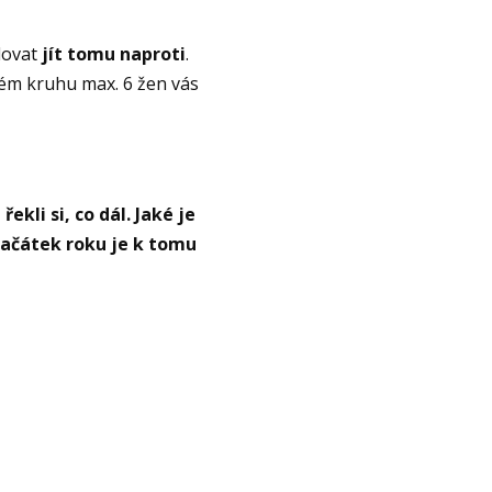
dovat
jít tomu naproti
.
ém kruhu max. 6 žen vás
kli si, co dál. Jaké je
Začátek roku je k tomu