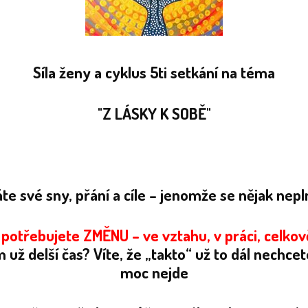
Síla ženy a cyklus 5ti setkání na téma
"Z LÁSKY K SOBĚ"
te své sny, přání a cíle – jenomže se nějak nepl
 potřebujete ZMĚNU – ve vztahu, v práci, celkov
m už delší čas?
Víte, že „takto“ už to dál nechcete
moc nejde