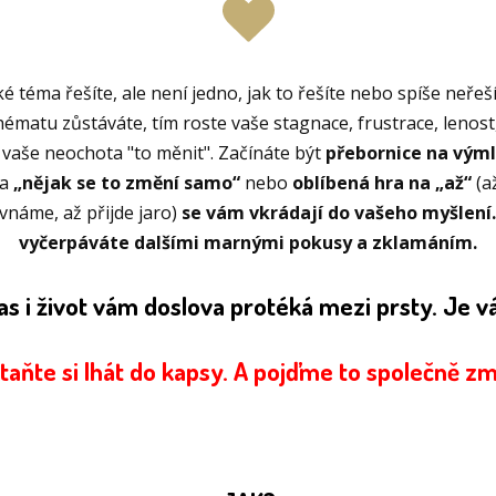
ké téma řešíte, ale není jedno, jak to řešíte nebo spíše neřeš
ématu zůstáváte, tím roste vaše stagnace, frustrace, lenos
vaše neochota "to měnit". Začínáte být
přebornice na výml
 a
„nějak se to změní samo“
nebo
oblíbená hra na „až“
(a
vnáme, až přijde jaro)
se vám vkrádají do vašeho myšlení
vyčerpáváte dalšími marnými pokusy a zklamáním.
čas i život vám doslova protéká mezi prsty. Je
taňte si lhát do kapsy. A pojďme to společně zm