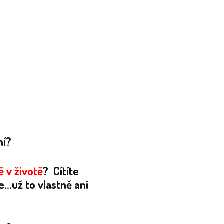
ní?
ě v životě
? Cítíte
...už to vlastně ani