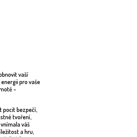
 obnovit vaší
a energii pro vaše
hmotě -
 pocit bezpečí,
stné tvoření,
 vnímala váš
íležitost a hru,