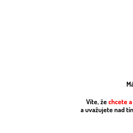
Má
Víte, že
chcete a
a uvažujete nad tí