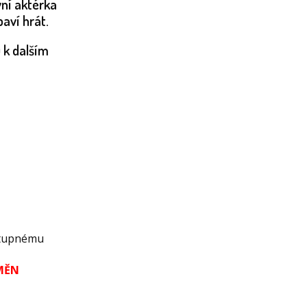
vní aktérka
baví hrát.
 k dalším
stupnému
MĚN