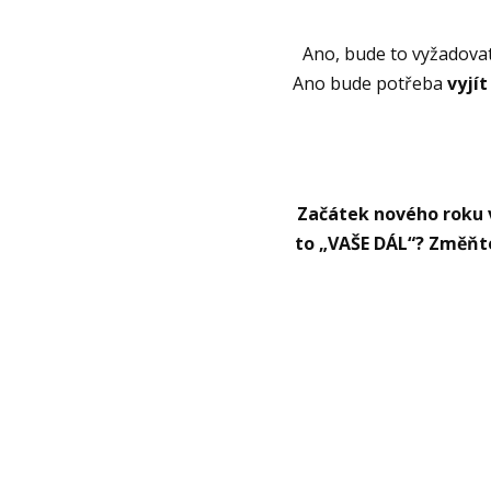
Ano, bude to vyžadovat
Ano bude potřeba
vyjít
Začátek nového roku vž
to „VAŠE DÁL“? Změňte