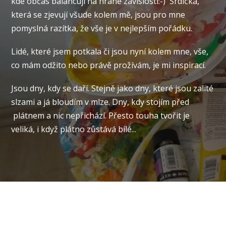
kde občas balancuji na hraně závislosti:-) Srdíčka,
která se zjevují všude kolem mě, jsou pro mne
pomyslná razítka, že vše je v nejlepším pořádku.
Lidé, které jsem potkala či jsou nyní kolem mne, vše,
co mám odžito nebo právě prožívám, je mi inspirací.
Jsou dny, kdy se daří. Stejně jako dny, které jsou zalité
slzami a já bloudím v mlze. Dny, kdy stojím před
plátnem a nic nepřichází. Přesto touha tvořit je
veliká, i když plátno zůstává bílé...