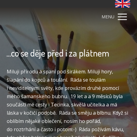
MENU
...co se děje před i za plátnem
Miluji přírodu a spaní pod širákem. Miluji hory,
šlapání do kopců a toulání. Ráda se toulám
i neviditelnými světy, kde provázím druhé pomocí
mého šamanského bubnu. 19 let a a 9 měsíců byla
součástí mé cesty i Tecinka, skvělá učitelka a má
láska v kočičí podobě. Ráda se směju a blbnu. Když si
oblíbím nějaké oblečení, nosím ho pořád,
do roztrhání a často i potom:-) Ráda požívám kávu,