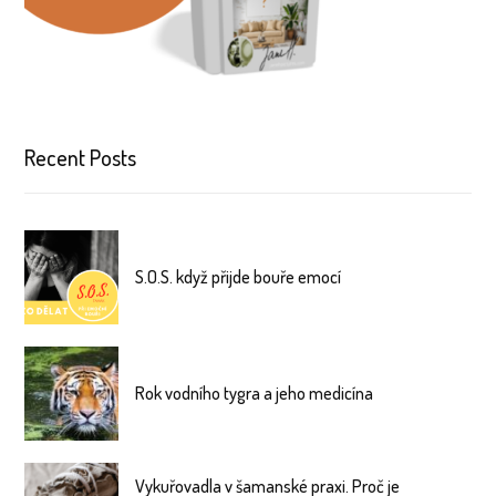
Recent Posts
S.O.S. když přijde bouře emocí
Rok vodního tygra a jeho medicína
Vykuřovadla v šamanské praxi. Proč je